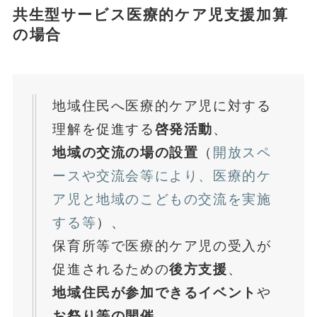
共生型サービス医療的ケア児支援加算
の場合
地域住民へ医療的ケア児に対する
理解を促進する
啓発活動
、
地域の交流の場の設置
（
開放スペ
ースや交流会等により、医療的ケ
ア児と地域のこどもの交流を実施
する等
）、
保育所等で医療的ケア児の受入が
促進されるための
後方支援
、
地域住民が参加できるイベント
や
お祭り等の開催
、