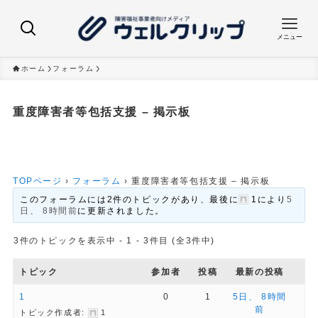
メニュー
ホーム
フォーラム
重度障害者等包括支援 – 掲示板
TOPページ
›
フォーラム
›
重度障害者等包括支援 – 掲示板
このフォーラムには2件のトピックがあり、最後に
1
により
5
日、 8時間前
に更新されました。
3件のトピックを表示中 - 1 - 3件目 (全3件中)
トピック
参加者
投稿
最新の投稿
1
0
1
5日、 8時間
前
トピック作成者:
1