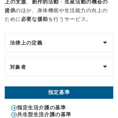
上の支援
、
創作的活動
・
生産活動の機会の
提供
のほか、身体機能や生活能力の向上の
ために
必要な援助
を行うサービス。
法律上の定義
対象者
指定基準
指定生活介護の基準
共生型生活介護の基準