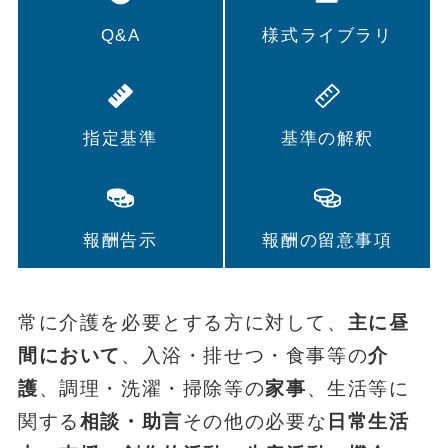
Q&A
様式ライブラリ
指定基準
基準の解釈
報酬告示
報酬の留意事項
常に介護を必要とする方に対して、
主に昼
間において
、入浴・排せつ・食事等の
介
護
、調理・洗濯・掃除等の
家事
、生活等に
関する
相談・助言
その他の必要な
日常生活