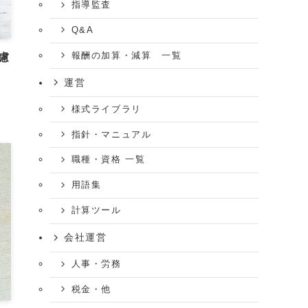
指導監査
Q&A
報酬の加算・減算 一覧
慮
運営
様式ライブラリ
指針・マニュアル
職種・資格 一覧
用語集
計算ツール
会社運営
人事・労務
税金・他