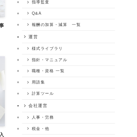
指導監査
Q&A
報酬の加算・減算 一覧
事
運営
様式ライブラリ
指針・マニュアル
職種・資格 一覧
用語集
計算ツール
会社運営
人事・労務
税金・他
入