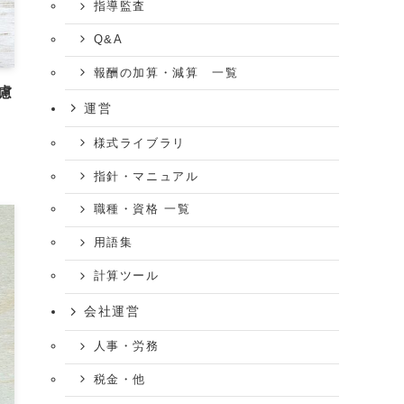
指導監査
Q&A
報酬の加算・減算 一覧
慮
運営
様式ライブラリ
指針・マニュアル
職種・資格 一覧
用語集
計算ツール
会社運営
人事・労務
税金・他