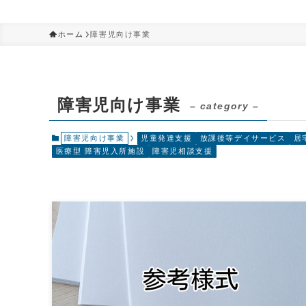
ホーム
障害児向け事業
障害児向け事業
– category –
障害児向け事業
児童発達支援
放課後等デイサービス
居
医療型 障害児入所施設
障害児相談支援