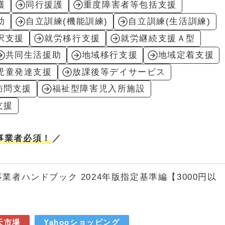
護
同行援護
重度障害者等包括支援
助
自立訓練(機能訓練)
自立訓練(生活訓練)
択支援
就労移行支援
就労継続支援Ａ型
共同生活援助
地域移行支援
地域定着支援
児童発達支援
放課後等デイサービス
訪問支援
福祉型障害児入所施設
支援
事業者必須！
／
業者ハンドブック 2024年版指定基準編【3000円以
天市場
Yahooショッピング