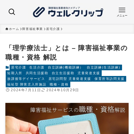
メニュー
ホーム
障害福祉事業
居宅介護
「理学療法士」とは – 障害福祉事業の
職種・資格 解説
居宅介護
生活介護
自立訓練(機能訓練）
自立訓練(生活訓練)
短期入所
共同生活援助
自立生活援助
児童発達支援
放課後等デイサービス
居宅訪問型 児童発達支援
保育所等訪問支援
福祉型 障害児入所施設
職種・資格
2024年7月11日
2024年10月29日