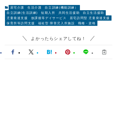
居宅介護
生活介護
自立訓練(機能訓練）
自立訓練(生活訓練)
短期入所
共同生活援助
自立生活援助
児童発達支援
放課後等デイサービス
居宅訪問型 児童発達支援
保育所等訪問支援
福祉型 障害児入所施設
職種・資格
よかったらシェアしてね！