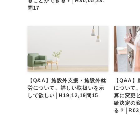
ることができる？│H30,05,23.
問17
【Q&A】施設外支援・施設外就
【Q&A
労について、詳しい取扱いを示
について、
して欲しい│H19,12,19問15
算に変更
給決定の
る？│R03,