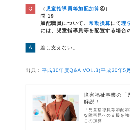
（
児童指導員等加配加算
④）
問 19
加配職員について、
常勤換算
にて
理
には、児童指導員等を配置する場合
差し支えない。
出典：
平成30年度Q&A VOL.3(平成30年5
障害福祉事業の「
解説！
「児童指導員等加配加
な障害児への支援を強
この加算…