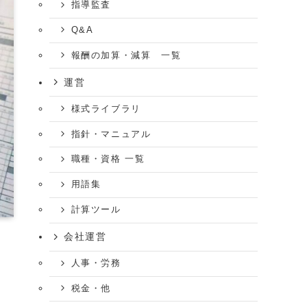
指導監査
Q&A
報酬の加算・減算 一覧
運営
様式ライブラリ
指針・マニュアル
職種・資格 一覧
用語集
計算ツール
会社運営
人事・労務
税金・他