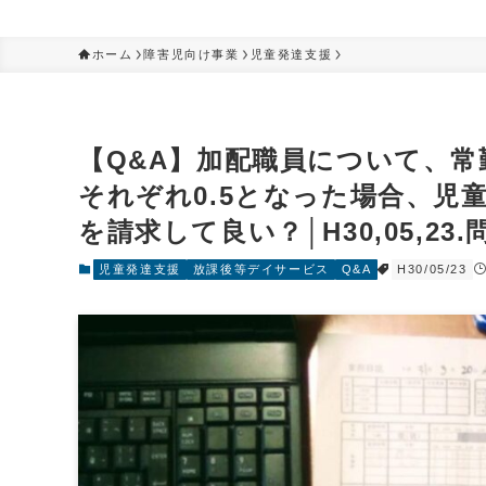
ホーム
障害児向け事業
児童発達支援
【Q&A】加配職員について、
それぞれ0.5となった場合、児
を請求して良い？│H30,05,23.問
児童発達支援
放課後等デイサービス
Q&A
H30/05/23