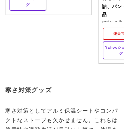
グ
詰、パン 保
品
posted with
カ
楽天市
Yahooショ
グ
寒さ対策グッズ
寒さ対策としてアルミ保温シートやコンパ
クトなストーブも欠かせません。これらは