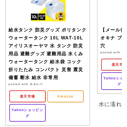
給水タンク 防災グッズ ポリタンク
【メール便対
ウォータータンク 10L WAT-10L
オキナ プロ
アイリスオーヤマ 水 タンク 防災
穴
posted with
カ
用品 避難グッズ 避難用品 水くみ
ウォータータンク 給水袋 コック
楽天市
折りたたみ コンパクト 災害 震災
備蓄 断水 給水 非常用
Yahooショ
グ
posted with
カエレバ
楽天市場
Amazon
水に濡れ
Yahooショッピン
グ