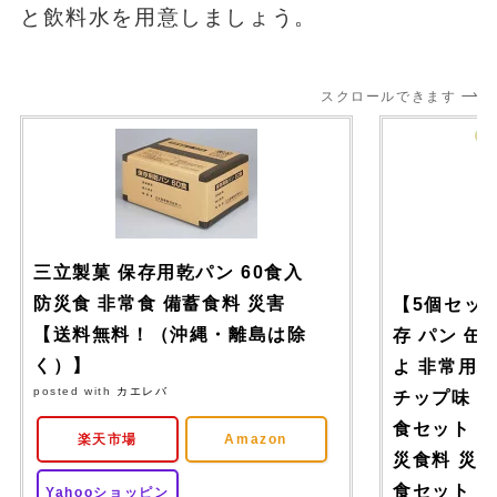
と飲料水を用意しましょう。
スクロールできます
三立製菓 保存用乾パン 60食入
防災食 非常食 備蓄食料 災害
【5個セッ
【送料無料！（沖縄・離島は除
存 パン 缶
く）】
よ 非常用パ
posted with
カエレバ
チップ味 缶
食セット 長
楽天市場
Amazon
災食料 災害
食セット 缶
Yahooショッピン