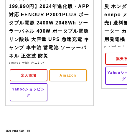
199,990円】2024年進化版・APP
災 ホンダ エ
対応 EENOUR P2001PLUS ポー
enepo 
タブル電源 2400W 2048Wh ソー
売) 送料無
ラーパネル 400W ポータブル電源
ーター カ
リン酸鉄 大容量 UPS 急速充電 キ
用発電機
posted with
カ
ャンプ 車中泊 蓄電池 ソーラーパ
ネル 正弦波 防災
楽天市
posted with
カエレバ
Yahooショ
楽天市場
Amazon
グ
Yahooショッピン
グ