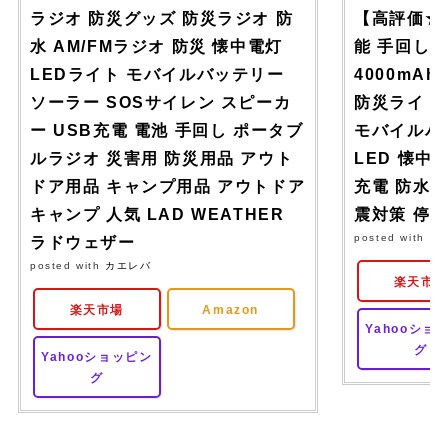
ラジオ 防災グッズ 防災ラジオ 防
【高評価★4
水 AM/FMラジオ 防災 懐中電灯
能 手回し 
LEDライト モバイルバッテリー
4000mA
ソーラー SOSサイレン スピーカ
防災ライト
ー USB充電 電池 手回し ポータブ
モバイルバッ
ルラジオ 災害用 防災用品 アウト
LED 懐中
ドア用品 キャンプ用品 アウトドア
充電 防水 
キャンプ 人気 LAD WEATHER
震対策 停
posted with
カ
ラドウェザー
posted with
カエレバ
楽天市
楽天市場
Amazon
Yahooショ
グ
Yahooショッピン
グ