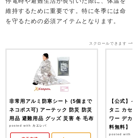
停電時や避難生活が長引いた際に、体温を
維持するために重要です。特に冬季には命
を守るための必須アイテムとなります。
スクロールできます
非常用アルミ防寒シート (5個まで
【公式】イワタ
ネコポス可) アーテック 防災 防災
タニ カセ
用品 避難用品 グッズ 災害 冬 毛布
ワー デカ暖 
posted with
カエレバ
料無料】【bo
posted with
カ