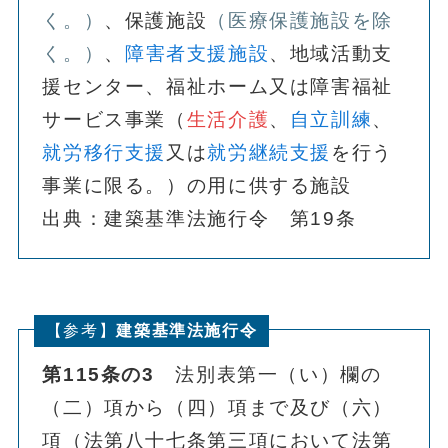
く。）
、保護施設
（医療保護施設を除
く。）
、
障害者支援施設
、地域活動支
援センター、福祉ホーム又は障害福祉
サービス事業（
生活介護
、
自立訓練
、
就労移行支援
又は
就労継続支援
を行う
事業に限る。）の用に供する施設
出典：建築基準法施行令 第19条
【参考】
建築基準法施行令
第115条の3
法別表第一（い）欄の
（二）項から（四）項まで及び（六）
項（法第八十七条第三項において法第