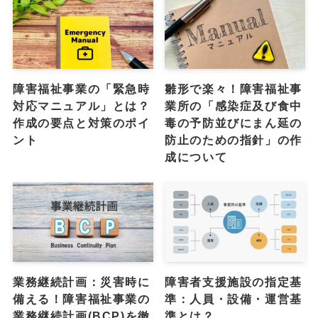
障害福祉事業の「緊急時
雛形で楽々！障害福祉事
対応マニュアル」とは？
業所の「感染症及び食中
作成の要点と対策のポイ
毒の予防並びにまん延の
ント
防止のための指針」の作
成について
業務継続計画：災害時に
障害者支援施設の指定基
備える！障害福祉事業の
準：人員・設備・運営基
業務継続計画(BCP)を徹
準とは？