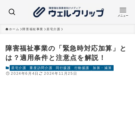
メニュー
ホーム
障害福祉事業
居宅介護
障害福祉事業の「緊急時対応加算」と
は？適用条件と注意点を解説！
居宅介護
重度訪問介護
同行援護
行動援護
加算・減算
2024年6月4日
2024年11月25日