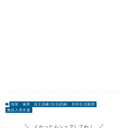
加算・減算
自立訓練(生活訓練)
共同生活援助
施設入所支援
よかったらシェアしてね！