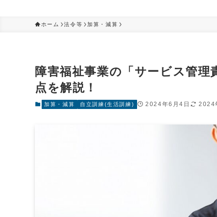
ホーム
法令等
加算・減算
障害福祉事業の「サービス管理
点を解説！
2024年6月4日
202
加算・減算
自立訓練(生活訓練)