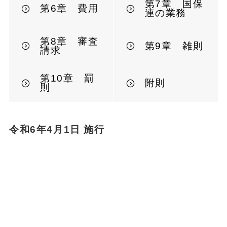
第7章 国保
第6章 費用
連の業務
第8章 審査
第9章 雑則
請求
第10章 罰
附則
則
令和6年4月1日 施行