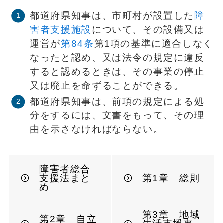
都道府県知事は、市町村が設置した
障
害者支援施設
について、その設備又は
運営が
第84条
第1項の基準に適合しなく
なったと認め、又は法令の規定に違反
すると認めるときは、その事業の停止
又は廃止を命ずることができる。
都道府県知事は、前項の規定による処
分をするには、文書をもって、その理
由を示さなければならない。
障害者総合
支援法まと
第1章 総則
め
第3章 地域
第2章 自立