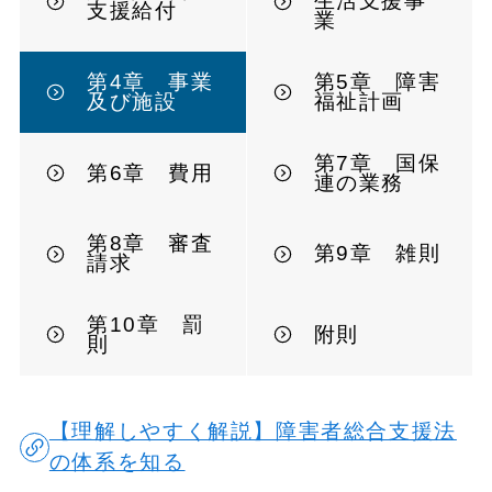
生活支援事
支援給付
業
第4章 事業
第5章 障害
及び施設
福祉計画
第7章 国保
第6章 費用
連の業務
第8章 審査
第9章 雑則
請求
第10章 罰
附則
則
【理解しやすく解説】障害者総合支援法
の体系を知る