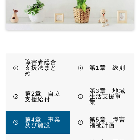
障害者総合
支援法まと
第1章 総則
め
第3章 地域
第2章 自立
生活支援事
支援給付
業
第4章 事業
第5章 障害
及び施設
福祉計画