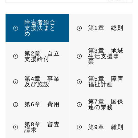
障害者総合
支援法まと
第1章 総則
め
第3章 地域
第2章 自立
生活支援事
支援給付
業
第4章 事業
第5章 障害
及び施設
福祉計画
第7章 国保
第6章 費用
連の業務
第8章 審査
第9章 雑則
請求