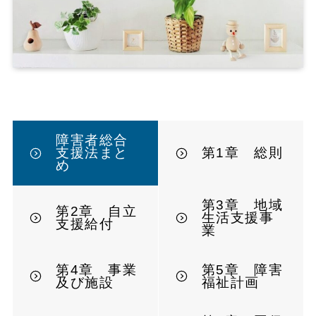
障害者総合
支援法まと
第1章 総則
め
第3章 地域
第2章 自立
生活支援事
支援給付
業
第4章 事業
第5章 障害
及び施設
福祉計画