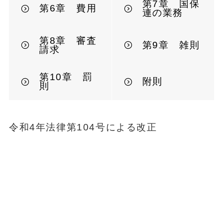
第7章 国保
第6章 費用
連の業務
第8章 審査
第9章 雑則
請求
第10章 罰
附則
則
令和4年法律第104号による改正