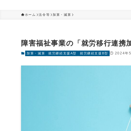
ホーム
法令等
加算・減算
障害福祉事業の「就労移行連携
2024年
加算・減算
就労継続支援A型
就労継続支援B型