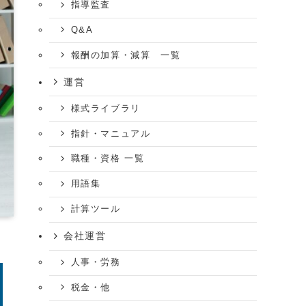
指導監査
Q&A
報酬の加算・減算 一覧
運営
様式ライブラリ
指針・マニュアル
職種・資格 一覧
用語集
計算ツール
会社運営
人事・労務
税金・他