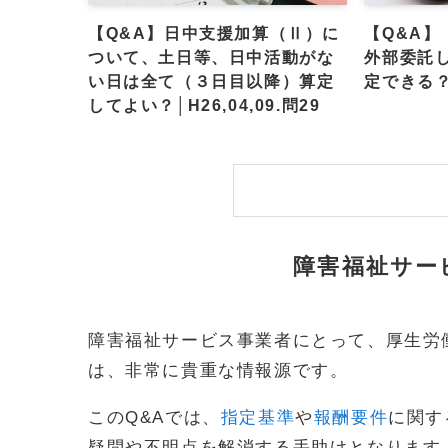
【Q&A】日中支援加算（Ⅱ）に
【Q&A
ついて、土日等、日中活動がな
外部委託
い日は全て（３日目以降）算定
定できる？│H
してよい？│H26,04,09.問29
障害福祉サー
障害福祉サービス事業者にとって、厚生労
は、非常に貴重な情報源です。
このQ&Aでは、
指定基準
や
報酬要件
に関す
疑問や不明点を解消する手助けとなります