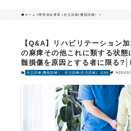
ホーム
障害福祉事業
自立訓練(機能訓練）
【Q&A】リハビリテーション加
の麻痺その他これに類する状態
髄損傷を原因とする者に限る?│H30
自立訓練(機能訓練）
自立訓練(生活訓練)
Q&A
H30/03/