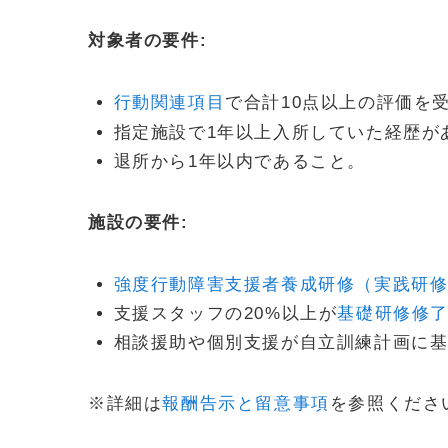
対象者の要件:
行動関連項目
で合計10点以上の評価を
指定施設で1年以上入所していた経歴が
退所から1年以内であること。
施設の要件:
強度行動障害支援者養成研修（実践研
支援スタッフの20%以上が
基礎研修修
相談援助や個別支援が自立訓練計画に
※詳細は
報酬告示と留意事項
を参照くださ