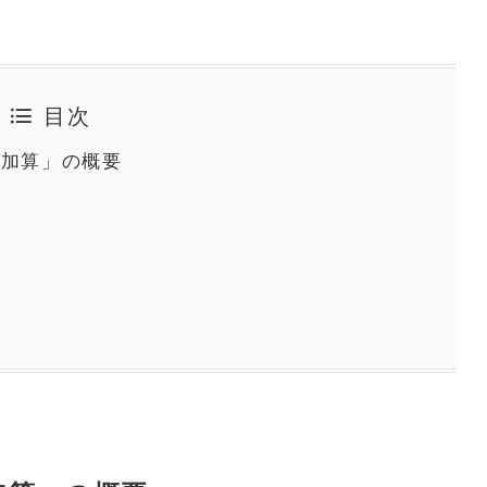
目次
別加算」の概要