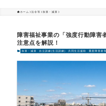
ホーム
法令等
加算・減算
障害福祉事業の「強度行動障害
注意点を解説！
加算・減算
自立訓練(生活訓練)
共同生活援助
重度障害者