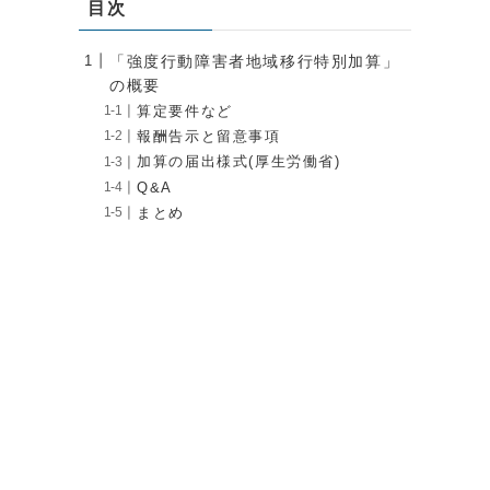
目次
「強度行動障害者地域移行特別加算」
の概要
算定要件など
自
報酬告示と留意事項
加算の届出様式(厚生労働省)
Q&A
まとめ