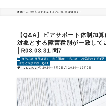
ホーム
障害福祉事業
自立訓練(機能訓練）
【Q&A】ピアサポート体制加
対象とする障害種別が一致して
│R03,03,31.問7
自立訓練(機能訓練）
自立訓練(生活訓練)
就労継続支援B型
障害児相談支援
Q&A
2024年7月2日
2024年12月2日
R03/03/31