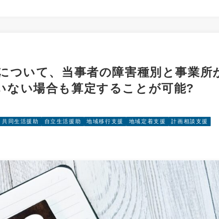
算について、当事者の障害種別と事業所
いない場合も算定することが可能?
共同生活援助
自立生活援助
地域移行支援
地域定着支援
計画相談支援