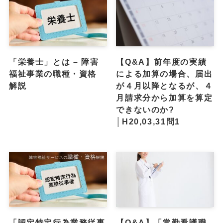
「栄養士」とは – 障害
【Q&A】前年度の実績
福祉事業の職種・資格
による加算の場合、届出
解説
が４月以降となるが、４
月請求分から加算を算定
できないのか?
│H20,03,31問1
「認定特定行為業務従事
【Q&A】「常勤看護職