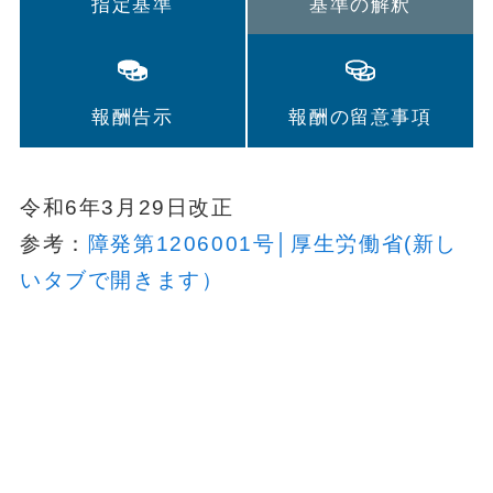
指定基準
基準の解釈
報酬告示
報酬の留意事項
令和6年3月29日改正
参考：
障発第1206001号│厚生労働省(新し
いタブで開きます）