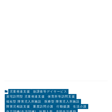
児童発達支援
放課後等デイサービス
居宅訪問型 児童発達支援
保育所等訪問支援
福祉型 障害児入所施設
医療型 障害児入所施設
障害児相談支援
重度訪問介護
行動援護
生活介護
自立訓練(生活訓練)
短期入所
共同生活援助