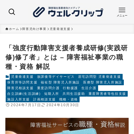
メニュー
ホーム
障害児向け事業
児童発達支援
「強度行動障害支援者養成研修(実践研
修)修了者」とは – 障害福祉事業の職
種・資格 解説
児童発達支援
放課後等デイサービス
居宅訪問型 児童発達支援
保育所等訪問支援
福祉型 障害児入所施設
医療型 障害児入所施設
障害児相談支援
重度訪問介護
行動援護
生活介護
自立訓練(生活訓練)
短期入所
共同生活援助
重度障害者等包括支援
施設入所支援
計画相談支援
職種・資格
2024年7月17日
2024年10月30日