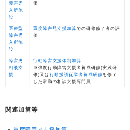
障害児
価
入所施
設
医療型
重度障害児支援加算
での研修修了者の評
障害児
価
入所施
設
障害児
行動障害支援体制加算
相談支
※強度行動障害支援者養成研修(実践研
援
修)又は
行動援護従業者養成研修
を修了
した常勤の相談支援専門員
関連加算等
重度障害者支援加算