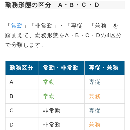
勤務形態の区分 A・B・Ｃ・Ｄ
「
常勤
」「非常勤」・「専従」「兼務」を
踏まえて、勤務形態をA・B・C・Dの4区分
で分類します。
勤務区分
常勤・非常勤
専従・兼務
A
常勤
専従
B
常勤
兼務
C
非常勤
専従
D
非常勤
兼務