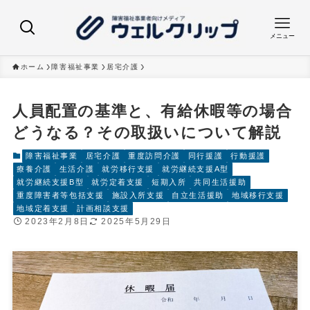
メニュー
ホーム
障害福祉事業
居宅介護
人員配置の基準と、有給休暇等の場合
どうなる？その取扱いについて解説
障害福祉事業
居宅介護
重度訪問介護
同行援護
行動援護
療養介護
生活介護
就労移行支援
就労継続支援A型
就労継続支援B型
就労定着支援
短期入所
共同生活援助
重度障害者等包括支援
施設入所支援
自立生活援助
地域移行支援
地域定着支援
計画相談支援
2023年2月8日
2025年5月29日