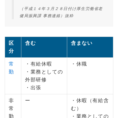
（平成１４年３月２８日付け厚生労働省老
健局振興課 事務連絡）抜粋
区
含む
含まない
分
常
・有給休暇
・休職
勤
・業務としての
外部研修
・出張
非
ー
・休暇（有給含
常
む）
勤
・業務としての