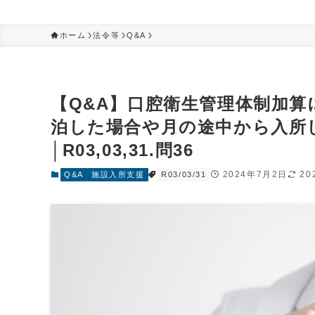
ホーム
法令等
Q&A
【Q&A】口腔衛生管理体制加
泊した場合や月の途中から入所
│R03,03,31.問36
2024年7月2日
20
Q&A
施設入所支援
R03/03/31