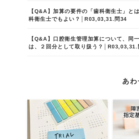
【Q&A】加算の要件の「歯科衛生士」と
科衛生士でもよい？│R03,03,31.問34
【Q&A】口腔衛生管理加算について、同
は、２回分として取り扱う？│R03,03,31.
あわ