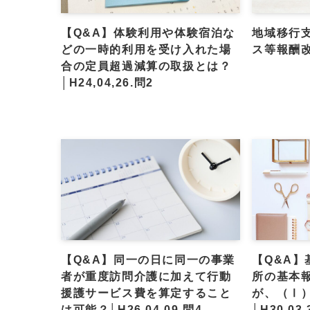
【Q&A】体験利用や体験宿泊な
地域移行支
どの一時的利用を受け入れた場
ス等報酬
合の定員超過減算の取扱とは？
│H24,04,26.問2
【Q&A】同一の日に同一の事業
【Q&A
者が重度訪問介護に加えて行動
所の基本
援護サービス費を算定すること
が、（Ⅰ
は可能？│H26,04,09.問4
│H30,03,