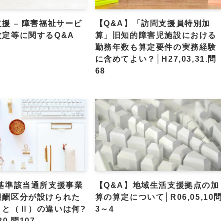
援 – 障害福祉サービ
【Q&A】「訪問支援員特別加
改定等に関するQ&A
算」旧知的障害児施設における
勤務年数も算定要件の実務経験
に含めてよい？│H27,03,31.問
68
】基準該当通所支援事業
【Q&A】地域生活支援拠点の加
報酬区分が設けられた
算の算定について│R06,05,10
）と（Ⅱ）の違いは何?
3～4
30.問107