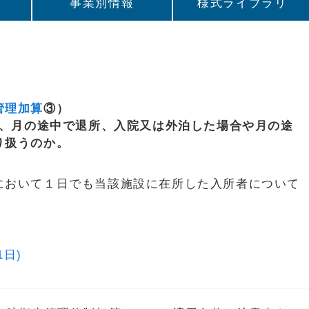
事業別情報
様式ライブラリ
管理加算
③）
て、月の途中で退所、入院又は外泊した場合や月の途
り扱うのか。
において１日でも当該施設に在所した入所者について
1日)