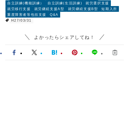
自立訓練(機能訓練）
自立訓練(生活訓練)
就労選択支援
就労移行支援
就労継続支援A型
就労継続支援B型
短期入所
重度障害者等包括支援
Q&A
H27/03/31
よかったらシェアしてね！