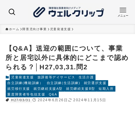
メニュー
ホーム
障害児向け事業
児童発達支援
【Q&A】送迎の範囲について、事業
所と居宅以外に具体的にどこまで認め
られる？│H27,03,31.問2
児童発達支援
放課後等デイサービス
生活介護
自立訓練(機能訓練）
自立訓練(生活訓練)
就労選択支援
就労移行支援
就労継続支援A型
就労継続支援B型
短期入所
重度障害者等包括支援
Q&A
2024年6月26日
2024年11月15日
H27/03/31