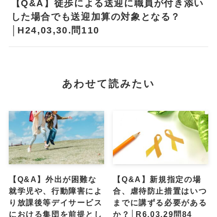
【Q&A】徒歩による送迎に職員が付き添い
した場合でも送迎加算の対象となる？
│H24,03,30.問110
あわせて読みたい
【Q&A】外出が困難な
【Q&A】新規指定の場
就学児や、行動障害によ
合、虐待防止措置はいつ
り放課後等デイサービス
までに講ずる必要がある
における集団を前提とし
か？│R6,03,29問84