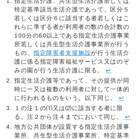
指定生活介護、共生型生活介護若しくは
特定基準該当生活介護であって、区分５
若しくは区分６に該当する者若しくはこ
れらに準ずる者が利用者の数の合計数の
100分の60以上である指定生活介護事業
所若しくは共生型生活介護事業所が行う
もの、
指定障害者支援施設
が行う生活介
護に係る指定障害福祉サービス又はのぞ
みの園が行う生活介護に限る。
↩︎
指定生活介護等であって、その提供が同
時に一又は複数の利用者に対して一体的
に行われるものをいう。以下同じ。
↩︎
１の注１の⑴又は⑵に該当する者に限
る。注２から注４までにおいて同じ。
↩︎
地方公共団体が設置する指定生活介護事
業所、共生型生活介護事業所、特定基準