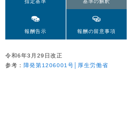
指定基準
基準の解釈
報酬告示
報酬の留意事項
令和6年3月29日改正
参考：
障発第1206001号│厚生労働省