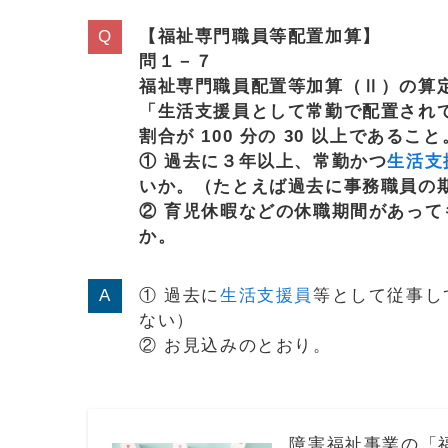
【福祉専門職員等配置加算】
問１－７
福祉専門職員配置等加算（Ⅱ）の算
「生活支援員として常勤で配置され
割合が 100 分の 30 以上である
① 過去に３年以上、常勤かつ
生活支
いか。（たとえば過去に事務職員の
② 育児休暇などの休職期間があっ
か。
① 過去に
生活支援員
等として従事し
ない）
② お見込みのとおり。
障害福祉事業の「