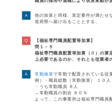
職員の採用や退職により状況変動が
他の加算と同様、算定要件が満たせ
道府県へ届け出ることとする。
【福祉専門職員配置等加算】
問１－５
福祉専門職員配置等加算（Ⅱ）の算
上必要であるのか、それとも従業者
常勤換算
で常勤で配置されている従
例）・職員総数（常勤換算） １０人
・うち常勤職員 ８人
→常勤職員の割合 ８０％
よって、この事業所は福祉専門職員