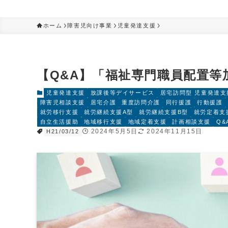
ホーム
障害児向け事業
児童発達支援
【Q&A】「福祉専門職員配置等加算」
児童発達支援
放課後等デイサービス
居宅訪問型 児童発達支
障害児相談支援
居宅介護
重度訪問介護
同行援護
行動援護
就労移行支援
就労継続支援A型
就労継続支援B型
就労定着支
自立生活援助
地域移行支援
地域定着支援
計画相談支援
Q&
2024年5月5日
2024年11月15日
H21/03/12