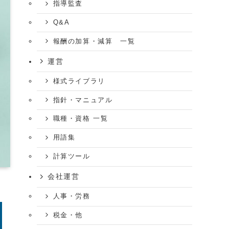
指導監査
Q&A
報酬の加算・減算 一覧
運営
様式ライブラリ
指針・マニュアル
職種・資格 一覧
用語集
計算ツール
会社運営
人事・労務
税金・他