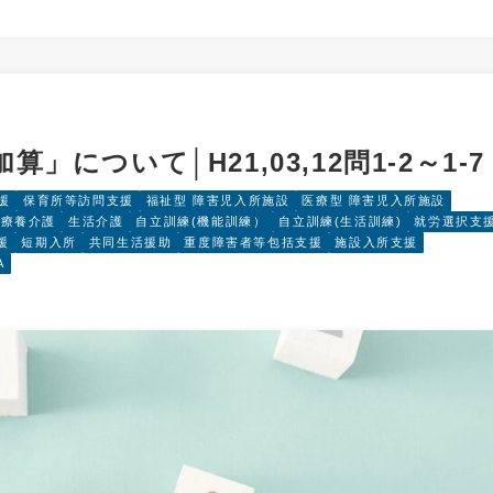
について│H21,03,12問1-2～1-7
援
保育所等訪問支援
福祉型 障害児入所施設
医療型 障害児入所施設
療養介護
生活介護
自立訓練(機能訓練）
自立訓練(生活訓練)
就労選択支
援
短期入所
共同生活援助
重度障害者等包括支援
施設入所支援
A