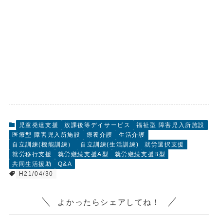
児童発達支援
放課後等デイサービス
福祉型 障害児入所施設
医療型 障害児入所施設
療養介護
生活介護
自立訓練(機能訓練）
自立訓練(生活訓練)
就労選択支援
就労移行支援
就労継続支援A型
就労継続支援B型
共同生活援助
Q&A
H21/04/30
よかったらシェアしてね！