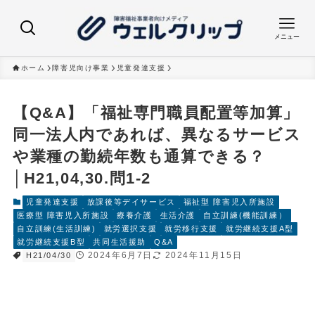
メニュー
ホーム
障害児向け事業
児童発達支援
【Q&A】「福祉専門職員配置等加算」
同一法人内であれば、異なるサービス
や業種の勤続年数も通算できる？
│H21,04,30.問1-2
児童発達支援
放課後等デイサービス
福祉型 障害児入所施設
医療型 障害児入所施設
療養介護
生活介護
自立訓練(機能訓練）
自立訓練(生活訓練)
就労選択支援
就労移行支援
就労継続支援A型
就労継続支援B型
共同生活援助
Q&A
2024年6月7日
2024年11月15日
H21/04/30