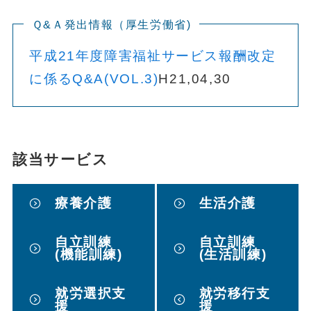
Ｑ&Ａ発出情報（厚生労働省)
平成21年度障害福祉サービス報酬改定
に係るQ&A(VOL.3)
H21,04,30
該当サービス
療養介護
生活介護
自立訓練
自立訓練
(機能訓練)
(生活訓練)
就労選択支
就労移行支
援
援