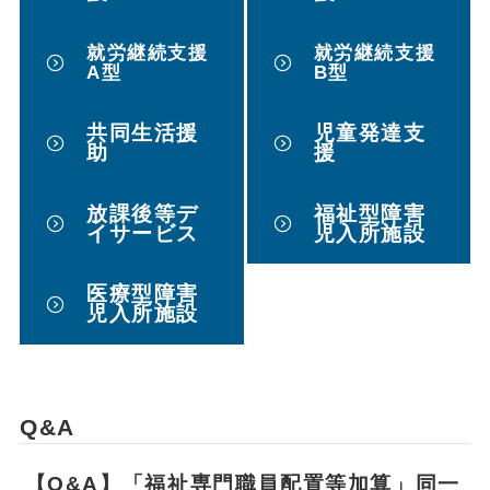
就労継続支援
就労継続支援
A型
B型
共同生活援
児童発達支
助
援
放課後等デ
福祉型障害
イサービス
児入所施設
医療型障害
児入所施設
Q&A
【Q&A】「福祉専門職員配置等加算」同一